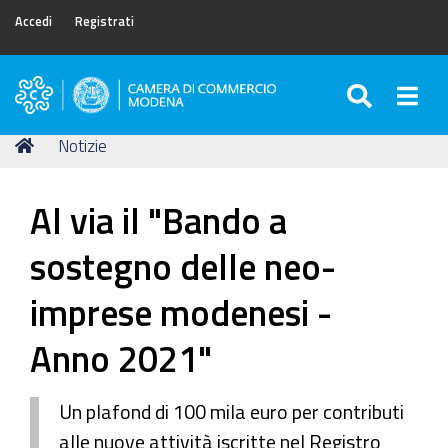
Accedi
Registrati
SEARC
Togg
Camera
di
Tu
Home
Notizie
Commercio
sei
di
qui:
Modena
Al via il "Bando a
sostegno delle neo-
imprese modenesi -
Anno 2021"
Un plafond di 100 mila euro per contributi
alle nuove attività iscritte nel Registro