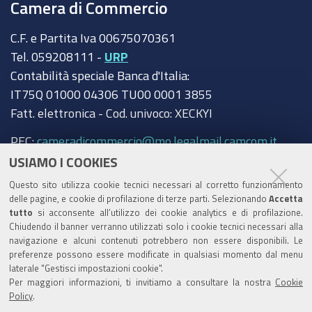
Camera di Commercio
C.F. e Partita Iva 00675070361
Tel. 059208111 -
URP
Contabilità speciale Banca d'Italia:
IT75Q 01000 04306 TU00 0001 3855
Fatt. elettronica - Cod. univoco: XECKYI
PEC:
cameradicommercio@mo.legalmail.camcom.it
USIAMO I COOKIES
Trasparenza
Questo sito utilizza cookie tecnici necessari al corretto funzionamento
Amministrazione trasparente
delle pagine, e cookie di profilazione di terze parti. Selezionando
Accetta
tutto
si acconsente all’utilizzo dei cookie analytics e di profilazione.
Albo Camerale
Chiudendo il banner verranno utilizzati solo i cookie tecnici necessari alla
navigazione e alcuni contenuti potrebbero non essere disponibili. Le
Pubblicità Legale
preferenze possono essere modificate in qualsiasi momento dal menu
laterale "Gestisci impostazioni cookie".
Area riservata Amministratori
Per maggiori informazioni, ti invitiamo a consultare la nostra
Cookie
Policy
.
Accesso riservato agli Amministratori dell'ente