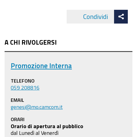
Att
Condividi
Facebo
cond
A CHI RIVOLGERSI
Promozione Interna
TELEFONO
059 208816
EMAIL
genesi@mo.camcom.it
ORARI
Orario di apertura al pubblico
dal Lunedì al Venerdì