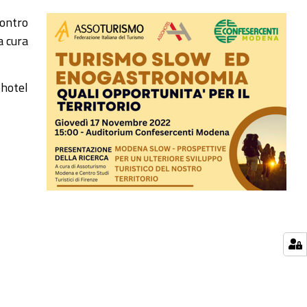
contro
a cura
ohotel