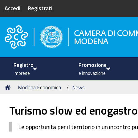
Accedi
Registrati
Camera di Commercio di Mode
Registro
Promozione
Imprese
e Innovazione
Tu
Home
Modena Economica
News
sei
qui:
Turismo slow ed enogastr
Le opportunità per il territorio in un incontr