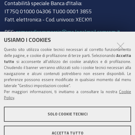
Contabilità speciale Banca d'Italia:
IT75Q 01000 04306 TU00 0001 3855
Fatt. elettronica - Cod. univoco: XECKYI
PEC:
cameradicommercio@mo.legalmail.camcom.it
USIAMO I COOKIES
Trasparenza
Questo sito utilizza cookie tecnici necessari al corretto funzionamento
Amministrazione trasparente
delle pagine, e cookie di profilazione di terze parti. Selezionando
Accetta
tutto
si acconsente all’utilizzo dei cookie analytics e di profilazione.
Albo Camerale
Chiudendo il banner verranno utilizzati solo i cookie tecnici necessari alla
navigazione e alcuni contenuti potrebbero non essere disponibili. Le
Pubblicità Legale
preferenze possono essere modificate in qualsiasi momento dal menu
laterale "Gestisci impostazioni cookie".
Area riservata Amministratori
Per maggiori informazioni, ti invitiamo a consultare la nostra
Cookie
Policy
.
Accesso riservato agli Amministratori dell'ente
SOLO COOKIE TECNICI
ACCETTA TUTTO