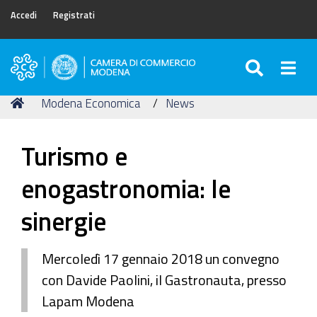
Accedi
Registrati
SEARC
Togg
Camera
di
Tu
Home
Modena Economica
News
Commercio
sei
di
qui:
Modena
Turismo e
enogastronomia: le
sinergie
Mercoledì 17 gennaio 2018 un convegno
con Davide Paolini, il Gastronauta, presso
Lapam Modena