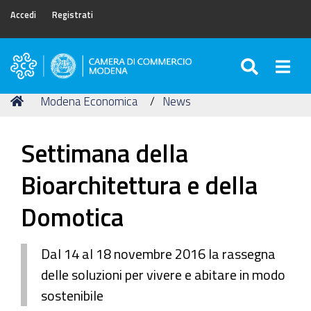
Accedi
Registrati
SEARC
Togg
Camera
di
Tu
Home
Modena Economica
News
Commercio
sei
di
qui:
Modena
Settimana della
Bioarchitettura e della
Domotica
Dal 14 al 18 novembre 2016 la rassegna
delle soluzioni per vivere e abitare in modo
sostenibile