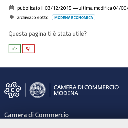
pubblicato il
03/12/2015
—
ultima modifica
04/09
archiviato sotto:
MODENA ECONOMICA
Questa pagina ti è stata utile?
Si
No
Camera di Commercio
C.F. e Partita Iva 00675070361