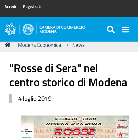
Accedi
Registrati
SEARC
Togg
Camera
di
Tu
Home
Modena Economica
News
Commercio
sei
di
qui:
Modena
"Rosse di Sera" nel
centro storico di Modena
4 luglio 2019