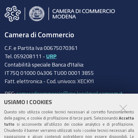
Camera di Commercio
C.F. e Partita Iva 00675070361
Tel. 059208111 -
URP
Contabilità speciale Banca d'Italia:
IT75Q 01000 04306 TU00 0001 3855
Fatt. elettronica - Cod. univoco: XECKYI
PEC:
cameradicommercio@mo.legalmail.camcom.it
USIAMO I COOKIES
Trasparenza
Questo sito utilizza cookie tecnici necessari al corretto funzionamento
Amministrazione trasparente
delle pagine, e cookie di profilazione di terze parti. Selezionando
Accetta
tutto
si acconsente all’utilizzo dei cookie analytics e di profilazione.
Albo Camerale
Chiudendo il banner verranno utilizzati solo i cookie tecnici necessari alla
navigazione e alcuni contenuti potrebbero non essere disponibili. Le