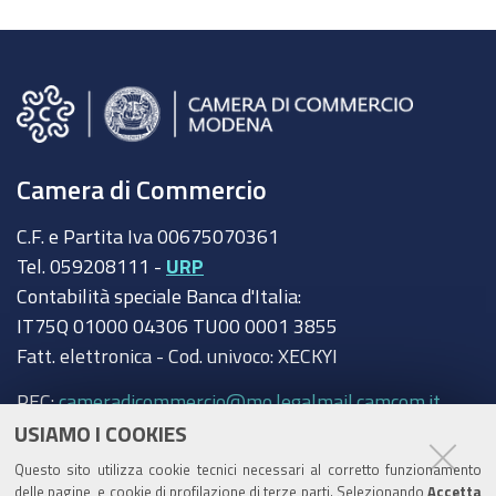
Camera di Commercio
C.F. e Partita Iva 00675070361
Tel. 059208111 -
URP
Contabilità speciale Banca d'Italia:
IT75Q 01000 04306 TU00 0001 3855
Fatt. elettronica - Cod. univoco: XECKYI
PEC:
cameradicommercio@mo.legalmail.camcom.it
USIAMO I COOKIES
Trasparenza
Questo sito utilizza cookie tecnici necessari al corretto funzionamento
Amministrazione trasparente
delle pagine, e cookie di profilazione di terze parti. Selezionando
Accetta