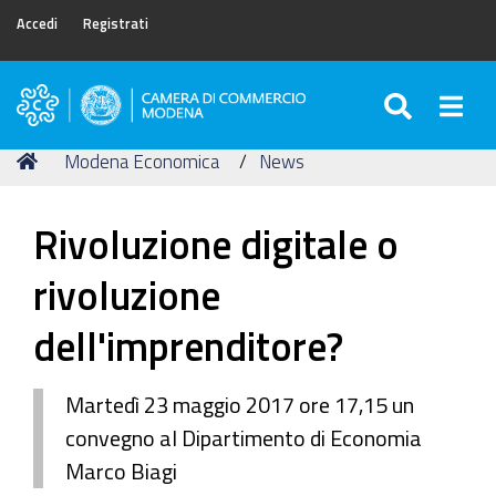
Accedi
Registrati
SEARC
Togg
Camera
di
Tu
Home
Modena Economica
News
Commercio
sei
di
qui:
Modena
Rivoluzione digitale o
rivoluzione
dell'imprenditore?
Martedì 23 maggio 2017 ore 17,15 un
convegno al Dipartimento di Economia
Marco Biagi