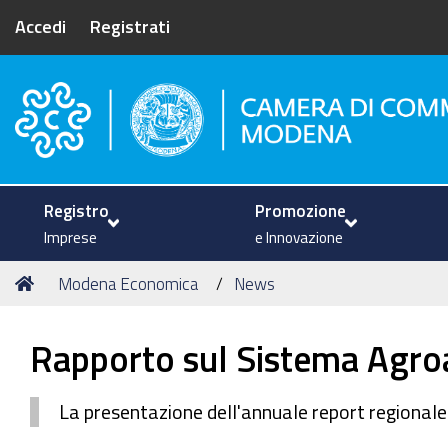
Accedi
Registrati
Camera di Commercio di Mode
Registro
Promozione
Imprese
e Innovazione
Tu
Home
Modena Economica
News
sei
qui:
Rapporto sul Sistema Agro
La presentazione dell'annuale report regionale 