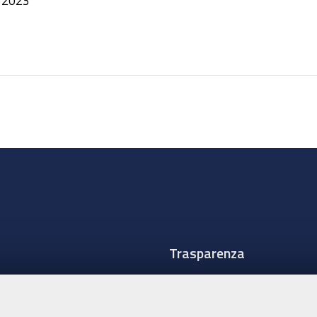
Trasparenza
Amministrazione traspare
Albo Camerale