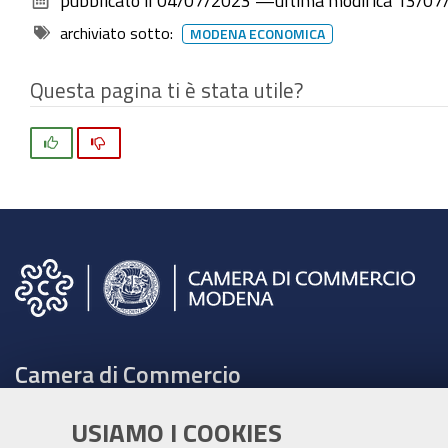
archiviato sotto:
MODENA ECONOMICA
Questa pagina ti è stata utile?
Si
No
Camera di Commercio
C.F. e Partita Iva 00675070361
USIAMO I COOKIES
Tel. 059208111 -
URP