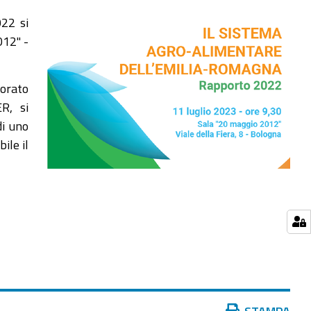
022 si
012" -
sorato
R, si
di uno
ile il
Azioni
STAMPA