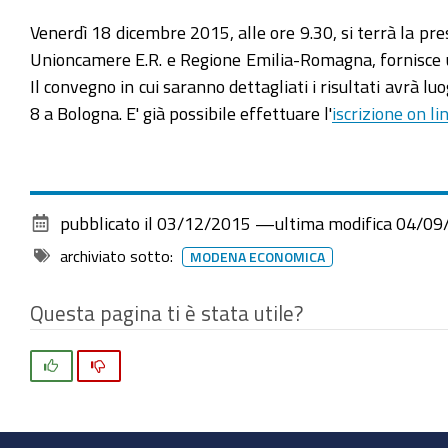
Venerdì 18 dicembre 2015, alle ore 9.30, si terrà la p
Unioncamere E.R. e Regione Emilia-Romagna, fornisce u
Il convegno in cui saranno dettagliati i risultati avrà 
8 a Bologna. E' già possibile effettuare l'
iscrizione on li
pubblicato il
03/12/2015
—
ultima modifica
04/09
archiviato sotto:
MODENA ECONOMICA
Questa pagina ti è stata utile?
Si
No