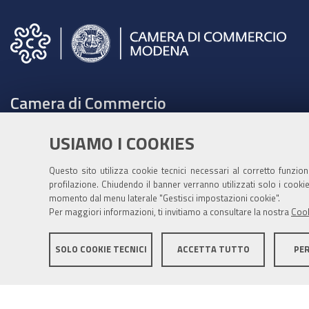
Camera di Commercio
C.F. e Partita Iva 00675070361
USIAMO I COOKIES
Tel. 059208111 -
URP
Contabilità speciale Banca d'Italia:
Questo sito utilizza cookie tecnici necessari al corretto funzio
profilazione. Chiudendo il banner verranno utilizzati solo i cook
IT75Q 01000 04306 TU00 0001 3855
momento dal menu laterale "Gestisci impostazioni cookie".
Fatt. elettronica - Cod. univoco: XECKYI
Per maggiori informazioni, ti invitiamo a consultare la nostra
Cook
PEC:
cameradicommercio@mo.legalmail.camcom.it
SOLO COOKIE TECNICI
ACCETTA TUTTO
PE