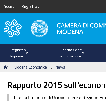
Accedi
Registrati
Camera di Commercio di Mode
Registro
Promozione
Imprese
e Innovazione
Tu
Home
Modena Economica
News
sei
qui:
Rapporto 2015 sull'econom
Il report annuale di Unioncamere e Regione E