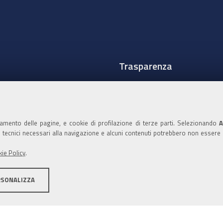
Trasparenza
Amministrazione traspare
Albo Camerale
namento delle pagine, e cookie di profilazione di terze parti. Selezionando
A
Pubblicità Legale
ie tecnici necessari alla navigazione e alcuni contenuti potrebbero non essere
Area riservata Amminist
ie Policy
.
Accesso riservato agli Ammi
RSONALIZZA