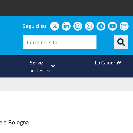
twitter
linkedin
instagram
whatsapp
telegram
youtu
ne
Seguici su
Cerca
nel
sito
Servizi
La Camera
per l'estero
re a Bologna