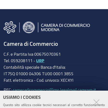
Camera di Commercio
C.F. e Partita Iva 00675070361
Tel. 059208111 -
URP
Contabilità speciale Banca d'Italia:
IT75Q 01000 04306 TU00 0001 3855
Fatt. elettronica - Cod. univoco: XECKYI
PEC:
cameradicommercio@mo.legalmail.camcom.it
USIAMO I COOKIES
Trasparenza
Questo sito utilizza cookie tecnici necessari al corretto funzionamento