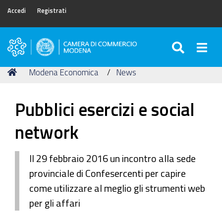
Accedi
Registrati
SEARC
Togg
Camera
di
Tu
Home
Modena Economica
News
Commercio
sei
di
qui:
Modena
Pubblici esercizi e social
network
Il 29 febbraio 2016 un incontro alla sede
provinciale di Confesercenti per capire
come utilizzare al meglio gli strumenti web
per gli affari