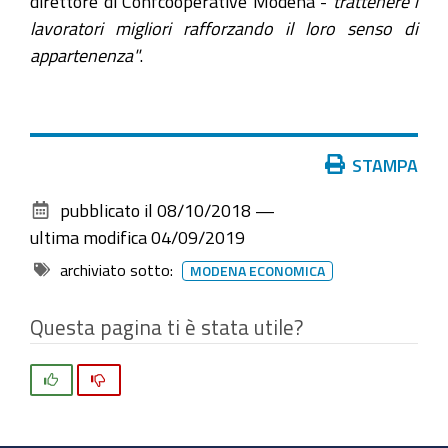
direttore di Confcooperative Modena -
trattenere i
lavoratori migliori rafforzando il loro senso di
appartenenza"
.
Azioni
STAMPA
sul
pubblicato il
08/10/2018
—
documento
ultima modifica
04/09/2019
archiviato sotto:
MODENA ECONOMICA
Questa pagina ti è stata utile?
Si
No