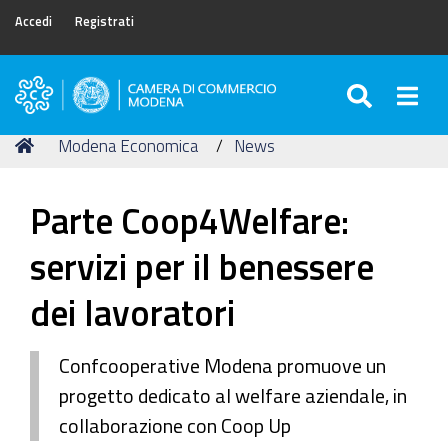
Accedi
Registrati
SEARC
Togg
Camera
di
Tu
Home
Modena Economica
News
Commercio
sei
di
qui:
Modena
Parte Coop4Welfare:
servizi per il benessere
dei lavoratori
Confcooperative Modena promuove un
progetto dedicato al welfare aziendale, in
collaborazione con Coop Up