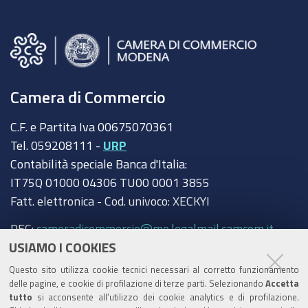
Camera di Commercio
C.F. e Partita Iva 00675070361
Tel. 059208111 -
URP
Contabilità speciale Banca d'Italia:
IT75Q 01000 04306 TU00 0001 3855
Fatt. elettronica - Cod. univoco: XECKYI
PEC:
cameradicommercio@mo.legalmail.camcom.it
USIAMO I COOKIES
Trasparenza
Questo sito utilizza cookie tecnici necessari al corretto funzionamento
Amministrazione trasparente
delle pagine, e cookie di profilazione di terze parti. Selezionando
Accetta
tutto
si acconsente all’utilizzo dei cookie analytics e di profilazione.