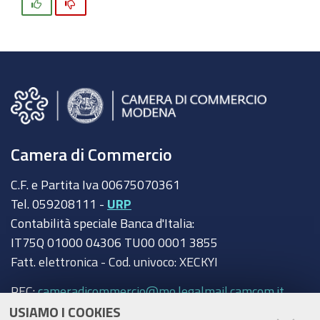
Si
No
Camera di Commercio
C.F. e Partita Iva 00675070361
Tel. 059208111 -
URP
Contabilità speciale Banca d'Italia:
IT75Q 01000 04306 TU00 0001 3855
Fatt. elettronica - Cod. univoco: XECKYI
PEC:
cameradicommercio@mo.legalmail.camcom.it
USIAMO I COOKIES