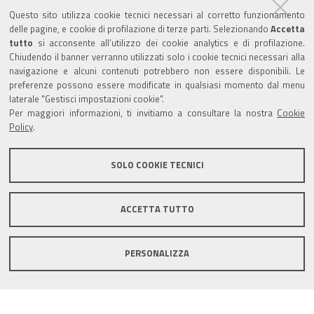
Trasparenza
Questo sito utilizza cookie tecnici necessari al corretto funzionamento
Amministrazione trasparente
delle pagine, e cookie di profilazione di terze parti. Selezionando
Accetta
tutto
si acconsente all’utilizzo dei cookie analytics e di profilazione.
Albo Camerale
Chiudendo il banner verranno utilizzati solo i cookie tecnici necessari alla
navigazione e alcuni contenuti potrebbero non essere disponibili. Le
Pubblicità Legale
preferenze possono essere modificate in qualsiasi momento dal menu
laterale "Gestisci impostazioni cookie".
Area riservata Amministratori
Per maggiori informazioni, ti invitiamo a consultare la nostra
Cookie
Policy
.
Accesso riservato agli Amministratori dell'ente
SOLO COOKIE TECNICI
ACCETTA TUTTO
Informativa generale
Informative privacy
Accessibilità
Note legali
PERSONALIZZA
Informativa estesa sui cookie
Social media policy