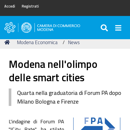
Accedi
Registrati
SEARC
Togg
Camera
di
Tu
Home
Modena Economica
News
Commercio
sei
di
qui:
Modena
Modena nell'olimpo
delle smart cities
Quarta nella graduatoria di Forum PA dopo
Milano Bologna e Firenze
L'indagine di Forum PA
"ICity Rate" ha stilato