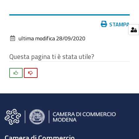
per
vedere
l'immagine
Azioni
STAMPA
alle
sul
dimensioni
ultima modifica
28/09/2020
documento
originali…
Questa pagina ti è stata utile?
Si
No
Camera di Commercio