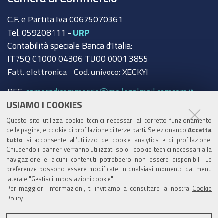
C.F. e Partita Iva 00675070361
Tel. 059208111 -
URP
Contabilità speciale Banca d'Italia:
IT75Q 01000 04306 TU00 0001 3855
Fatt. elettronica - Cod. univoco: XECKYI
PEC:
cameradicommercio@mo.legalmail.camcom.it
USIAMO I COOKIES
Trasparenza
Questo sito utilizza cookie tecnici necessari al corretto funzionamento
Amministrazione trasparente
delle pagine, e cookie di profilazione di terze parti. Selezionando
Accetta
tutto
si acconsente all’utilizzo dei cookie analytics e di profilazione.
Albo Camerale
Chiudendo il banner verranno utilizzati solo i cookie tecnici necessari alla
navigazione e alcuni contenuti potrebbero non essere disponibili. Le
Pubblicità Legale
preferenze possono essere modificate in qualsiasi momento dal menu
laterale "Gestisci impostazioni cookie".
Area riservata Amministratori
Per maggiori informazioni, ti invitiamo a consultare la nostra
Cookie
Policy
.
Accesso riservato agli Amministratori dell'ente