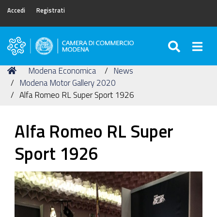
Accedi
Registrati
SEARC
Togg
Camera
di
Tu
Home
Modena Economica
News
Commercio
sei
Modena Motor Gallery 2020
di
qui:
Alfa Romeo RL Super Sport 1926
Modena
Alfa Romeo RL Super
Sport 1926