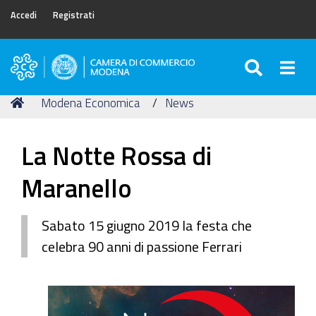
Accedi
Registrati
SEARC
Togg
Camera
di
Tu
Home
Modena Economica
News
Commercio
sei
di
qui:
Modena
La Notte Rossa di
Maranello
Sabato 15 giugno 2019 la festa che
celebra 90 anni di passione Ferrari