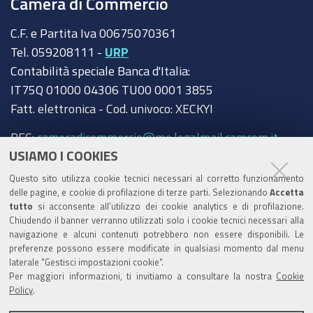
Camera di Commercio
C.F. e Partita Iva 00675070361
Tel. 059208111 -
URP
Contabilità speciale Banca d'Italia:
IT75Q 01000 04306 TU00 0001 3855
Fatt. elettronica - Cod. univoco: XECKYI
PEC:
cameradicommercio@mo.legalmail.camcom.it
USIAMO I COOKIES
Trasparenza
Questo sito utilizza cookie tecnici necessari al corretto funzionamento
Amministrazione trasparente
delle pagine, e cookie di profilazione di terze parti. Selezionando
Accetta
tutto
si acconsente all’utilizzo dei cookie analytics e di profilazione.
Albo Camerale
Chiudendo il banner verranno utilizzati solo i cookie tecnici necessari alla
navigazione e alcuni contenuti potrebbero non essere disponibili. Le
Pubblicità Legale
preferenze possono essere modificate in qualsiasi momento dal menu
laterale "Gestisci impostazioni cookie".
Area riservata Amministratori
Per maggiori informazioni, ti invitiamo a consultare la nostra
Cookie
Policy
.
Accesso riservato agli Amministratori dell'ente