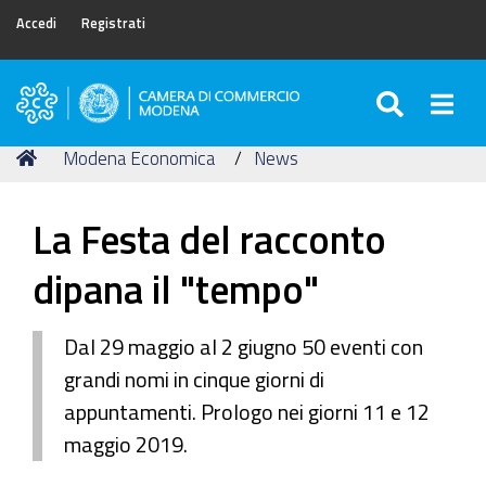
Accedi
Registrati
SEARC
Togg
Camera
di
Tu
Home
Modena Economica
News
Commercio
sei
di
qui:
Modena
La Festa del racconto
dipana il "tempo"
Dal 29 maggio al 2 giugno 50 eventi con
grandi nomi in cinque giorni di
appuntamenti. Prologo nei giorni 11 e 12
maggio 2019.