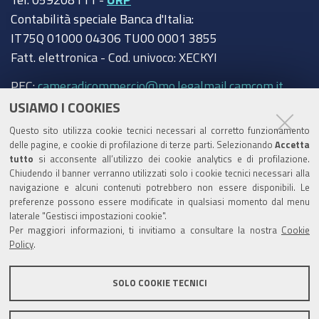
Contabilità speciale Banca d'Italia:
IT75Q 01000 04306 TU00 0001 3855
Fatt. elettronica - Cod. univoco: XECKYI
PEC:
cameradicommercio@mo.legalmail.camcom.it
USIAMO I COOKIES
Trasparenza
Questo sito utilizza cookie tecnici necessari al corretto funzionamento
Amministrazione trasparente
delle pagine, e cookie di profilazione di terze parti. Selezionando
Accetta
tutto
si acconsente all’utilizzo dei cookie analytics e di profilazione.
Albo Camerale
Chiudendo il banner verranno utilizzati solo i cookie tecnici necessari alla
navigazione e alcuni contenuti potrebbero non essere disponibili. Le
Pubblicità Legale
preferenze possono essere modificate in qualsiasi momento dal menu
laterale "Gestisci impostazioni cookie".
Area riservata Amministratori
Per maggiori informazioni, ti invitiamo a consultare la nostra
Cookie
Policy
.
Accesso riservato agli Amministratori dell'ente
SOLO COOKIE TECNICI