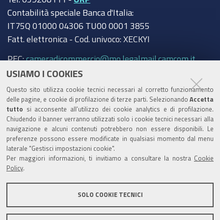
Contabilità speciale Banca d'Italia:
IT75Q 01000 04306 TU00 0001 3855
Fatt. elettronica - Cod. univoco: XECKYI
PEC:
cameradicommercio@mo.legalmail.camcom.it
USIAMO I COOKIES
Trasparenza
Questo sito utilizza cookie tecnici necessari al corretto funzionamento
Amministrazione trasparente
delle pagine, e cookie di profilazione di terze parti. Selezionando
Accetta
tutto
si acconsente all’utilizzo dei cookie analytics e di profilazione.
Albo Camerale
Chiudendo il banner verranno utilizzati solo i cookie tecnici necessari alla
navigazione e alcuni contenuti potrebbero non essere disponibili. Le
Pubblicità Legale
preferenze possono essere modificate in qualsiasi momento dal menu
laterale "Gestisci impostazioni cookie".
Area riservata Amministratori
Per maggiori informazioni, ti invitiamo a consultare la nostra
Cookie
Policy
.
Accesso riservato agli Amministratori dell'ente
SOLO COOKIE TECNICI