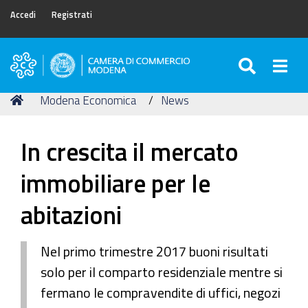
Accedi
Registrati
SEARC
Togg
Camera
di
Tu
Home
Modena Economica
News
Commercio
sei
di
qui:
Modena
In crescita il mercato
immobiliare per le
abitazioni
Nel primo trimestre 2017 buoni risultati
solo per il comparto residenziale mentre si
fermano le compravendite di uffici, negozi