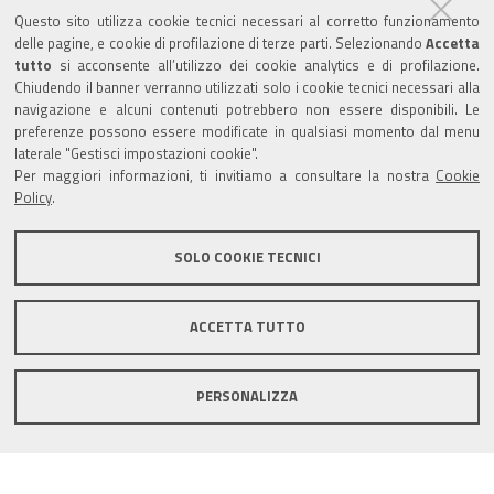
Questo sito utilizza cookie tecnici necessari al corretto funzionamento
Amministrazione trasparente
delle pagine, e cookie di profilazione di terze parti. Selezionando
Accetta
tutto
si acconsente all’utilizzo dei cookie analytics e di profilazione.
Albo Camerale
Chiudendo il banner verranno utilizzati solo i cookie tecnici necessari alla
navigazione e alcuni contenuti potrebbero non essere disponibili. Le
Pubblicità Legale
preferenze possono essere modificate in qualsiasi momento dal menu
laterale "Gestisci impostazioni cookie".
Area riservata Amministratori
Per maggiori informazioni, ti invitiamo a consultare la nostra
Cookie
Policy
.
Accesso riservato agli Amministratori dell'ente
SOLO COOKIE TECNICI
ACCETTA TUTTO
Informativa generale
Informative privacy
Accessibilità
Note legali
PERSONALIZZA
Informativa estesa sui cookie
Social media policy