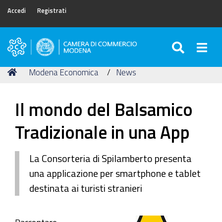
Accedi
Registrati
SEARC
Togg
Camera
di
Tu
Home
Modena Economica
News
Commercio
sei
di
qui:
Modena
Il mondo del Balsamico
Tradizionale in una App
La Consorteria di Spilamberto presenta
una applicazione per smartphone e tablet
destinata ai turisti stranieri