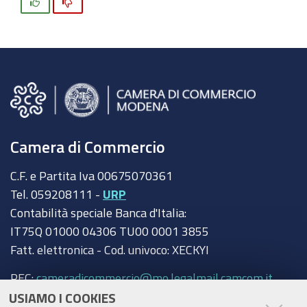
Si
No
Camera di Commercio
C.F. e Partita Iva 00675070361
Tel. 059208111 -
URP
Contabilità speciale Banca d'Italia:
IT75Q 01000 04306 TU00 0001 3855
Fatt. elettronica - Cod. univoco: XECKYI
PEC:
cameradicommercio@mo.legalmail.camcom.it
USIAMO I COOKIES
Trasparenza