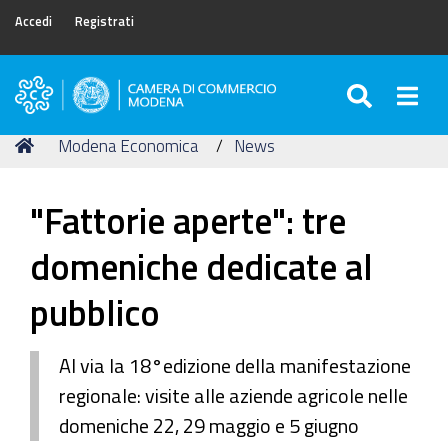
Accedi
Registrati
SEARC
Togg
Camera
di
Tu
Home
Modena Economica
News
Commercio
sei
di
qui:
Modena
"Fattorie aperte": tre
domeniche dedicate al
pubblico
Al via la 18°edizione della manifestazione
regionale: visite alle aziende agricole nelle
domeniche 22, 29 maggio e 5 giugno