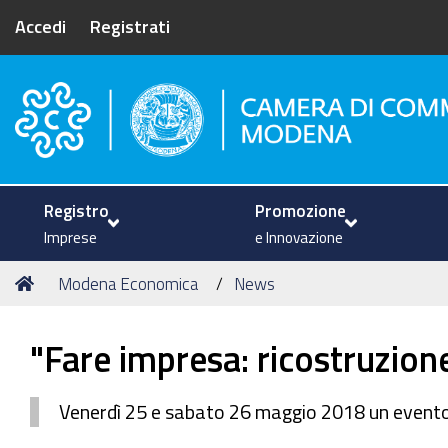
Accedi
Registrati
Camera di Commercio di Mode
Registro
Promozione
Imprese
e Innovazione
Tu
Home
Modena Economica
News
sei
qui:
"Fare impresa: ricostruzio
Venerdì 25 e sabato 26 maggio 2018 un evento 