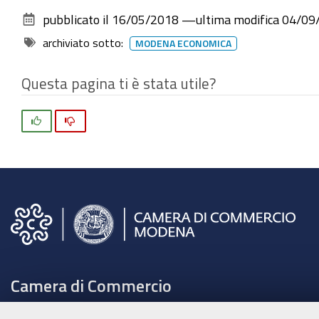
pubblicato il
16/05/2018
—
ultima modifica
04/09
archiviato sotto:
MODENA ECONOMICA
Questa pagina ti è stata utile?
Si
No
Camera di Commercio
C.F. e Partita Iva 00675070361