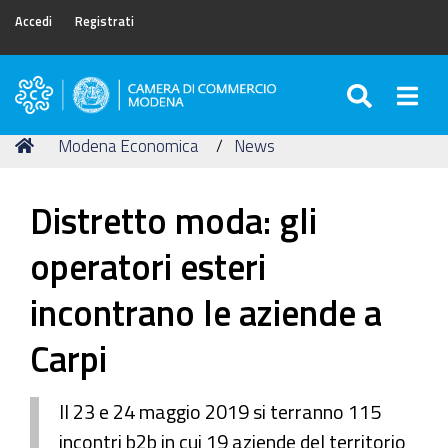
Accedi
Registrati
SEARC
Togg
Camera
di
Tu
Home
Modena Economica
News
Commercio
sei
di
qui:
Modena
Distretto moda: gli
operatori esteri
incontrano le aziende a
Carpi
Il 23 e 24 maggio 2019 si terranno 115
incontri b2b in cui 19 aziende del territorio