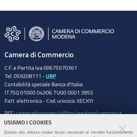
Camera di Commercio
C.F. e Partita Iva 00675070361
Tel. 059208111 -
URP
Contabilità speciale Banca d'Italia:
IT75Q 01000 04306 TU00 0001 3855
Fatt. elettronica - Cod. univoco: XECKYI
PEC:
cameradicommercio@mo.legalmail.camcom.it
USIAMO I COOKIES
Trasparenza
Questo sito utilizza cookie tecnici necessari al corretto funzionamento