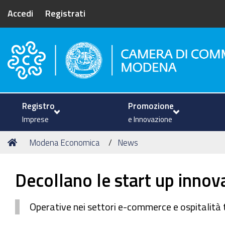
Accedi
Registrati
Camera di Commercio di Mode
Registro
Promozione
Imprese
e Innovazione
Tu
Home
Modena Economica
News
sei
qui:
Decollano le start up innov
Operative nei settori e-commerce e ospitalità tu