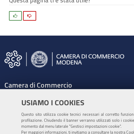
Questa pagina ti è stata utile?
Si
No
Camera di Commercio
C.F. e Partita Iva 00675070361
USIAMO I COOKIES
Tel. 059208111 -
URP
Contabilità speciale Banca d'Italia:
Questo sito utilizza cookie tecnici necessari al corretto funzio
profilazione. Chiudendo il banner verranno utilizzati solo i cook
IT75Q 01000 04306 TU00 0001 3855
momento dal menu laterale "Gestisci impostazioni cookie".
Fatt. elettronica - Cod. univoco: XECKYI
Per maggiori informazioni, ti invitiamo a consultare la nostra
Cook