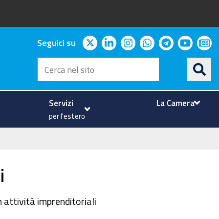
twitter
linkedin
instagram
whatsapp
telegram
youtu
ne
Seguici su
Cerca
nel
sito
Servizi
La Camera
per l'estero
i
 attività imprenditoriali