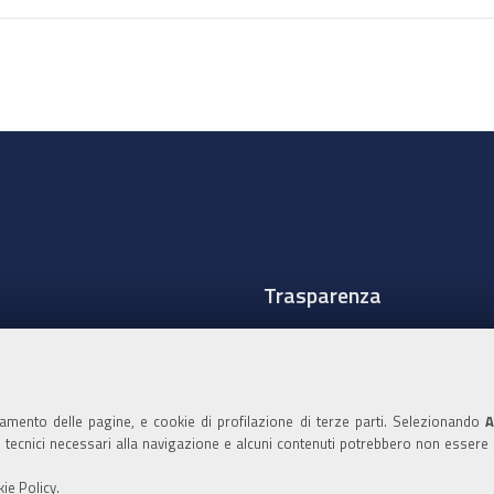
Trasparenza
Amministrazione traspare
Albo Camerale
namento delle pagine, e cookie di profilazione di terze parti. Selezionando
A
Pubblicità Legale
ie tecnici necessari alla navigazione e alcuni contenuti potrebbero non essere
Area riservata Amminist
ie Policy
.