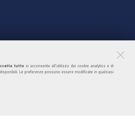
nte
ccetta tutto
si acconsente all’utilizzo dei cookie analytics e di
 disponibili. Le preferenze possono essere modificate in qualsiasi
ratori
nistratori dell'ente
 media policy