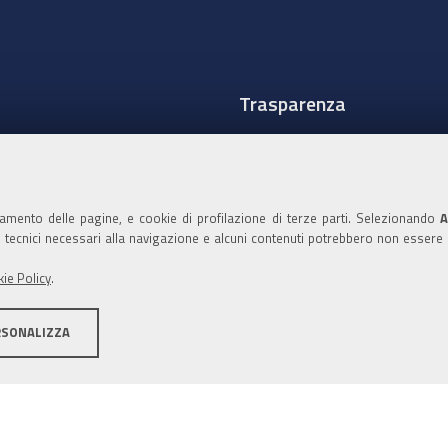
Trasparenza
Amministrazione traspare
Albo Camerale
namento delle pagine, e cookie di profilazione di terze parti. Selezionando
A
Pubblicità Legale
ie tecnici necessari alla navigazione e alcuni contenuti potrebbero non essere
Area riservata Amminist
ie Policy
.
Accesso riservato agli Ammi
RSONALIZZA
ità
Note legali
Informativa estesa sui cookie
Social