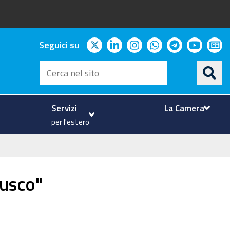
twitter
linkedin
instagram
whatsapp
telegram
youtu
ne
Seguici su
Cerca
nel
sito
Servizi
La Camera
per l'estero
rusco"