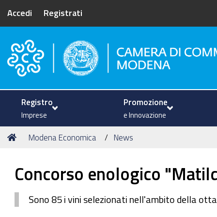
Accedi
Registrati
Camera di Commercio di Mode
Registro
Promozione
Imprese
e Innovazione
Tu
Home
Modena Economica
News
sei
qui:
Concorso enologico "Matild
Sono 85 i vini selezionati nell'ambito della ot