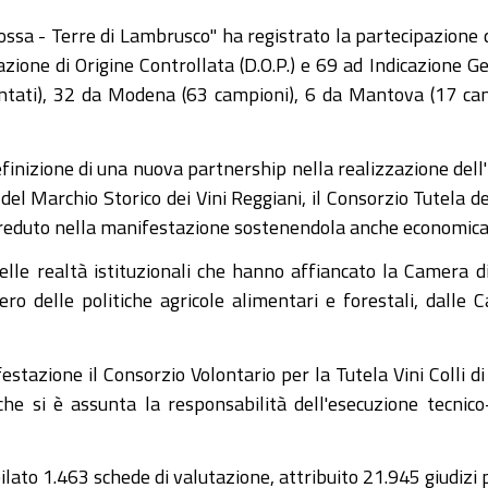
ssa - Terre di Lambrusco" ha registrato la partecipazione d
one di Origine Controllata (D.O.P.) e 69 ad Indicazione Geo
sentati), 32 da Modena (63 campioni), 6 da Mantova (17 c
definizione di una nuova partnership nella realizzazione dell
del Marchio Storico dei Vini Reggiani, il Consorzio Tutela d
creduto nella manifestazione sostenendola anche economic
elle realtà istituzionali che hanno affiancato la Camera d
tero delle politiche agricole alimentari e forestali, da
festazione il Consorzio Volontario per la Tutela Vini Colli d
he si è assunta la responsabilità dell'esecuzione tecnico-
to 1.463 schede di valutazione, attribuito 21.945 giudizi par