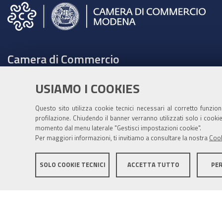
Camera di Commercio
C.F. e Partita Iva 00675070361
USIAMO I COOKIES
Tel. 059208111 -
URP
Contabilità speciale Banca d'Italia:
Questo sito utilizza cookie tecnici necessari al corretto funzio
profilazione. Chiudendo il banner verranno utilizzati solo i cook
IT75Q 01000 04306 TU00 0001 3855
momento dal menu laterale "Gestisci impostazioni cookie".
Fatt. elettronica - Cod. univoco: XECKYI
Per maggiori informazioni, ti invitiamo a consultare la nostra
Cook
PEC:
cameradicommercio@mo.legalmail.camcom.it
SOLO COOKIE TECNICI
ACCETTA TUTTO
PE
Informativa generale
Informative privacy
Accessibil