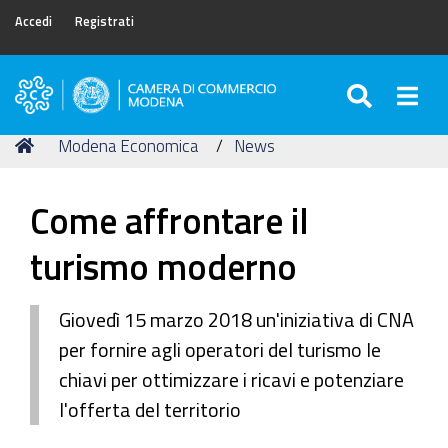
Accedi
Registrati
SEARC
Togg
Camera
di
Tu
Home
Modena Economica
News
Commercio
sei
di
qui:
Modena
Come affrontare il
turismo moderno
Giovedì 15 marzo 2018 un'iniziativa di CNA
per fornire agli operatori del turismo le
chiavi per ottimizzare i ricavi e potenziare
l'offerta del territorio