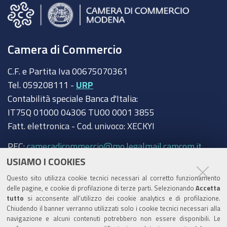
Camera di Commercio
C.F. e Partita Iva 00675070361
Tel. 059208111 -
URP
Contabilità speciale Banca d'Italia:
IT75Q 01000 04306 TU00 0001 3855
Fatt. elettronica - Cod. univoco: XECKYI
PEC:
cameradicommercio@mo.legalmail.camcom.it
USIAMO I COOKIES
Trasparenza
Questo sito utilizza cookie tecnici necessari al corretto funzionamento
Amministrazione trasparente
delle pagine, e cookie di profilazione di terze parti. Selezionando
Accetta
tutto
si acconsente all’utilizzo dei cookie analytics e di profilazione.
Albo Camerale
Chiudendo il banner verranno utilizzati solo i cookie tecnici necessari alla
navigazione e alcuni contenuti potrebbero non essere disponibili. Le