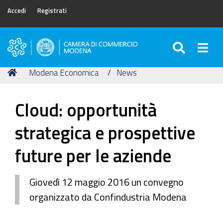
Accedi
Registrati
SEARC
Togg
Camera
di
Tu
Home
Modena Economica
News
Commercio
sei
di
qui:
Modena
Cloud: opportunità
strategica e prospettive
future per le aziende
Giovedì 12 maggio 2016 un convegno
organizzato da Confindustria Modena