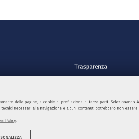
Trasparenza
Amministrazione traspare
Albo Camerale
namento delle pagine, e cookie di profilazione di terze parti. Selezionando
A
Pubblicità Legale
ie tecnici necessari alla navigazione e alcuni contenuti potrebbero non essere
Area riservata Amminist
ie Policy
.
Accesso riservato agli Ammi
RSONALIZZA