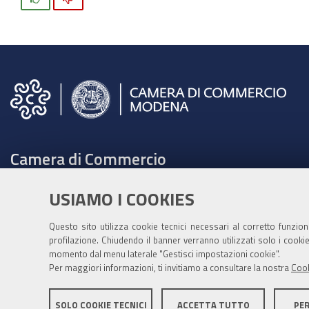
Camera di Commercio
C.F. e Partita Iva 00675070361
USIAMO I COOKIES
Tel. 059208111 -
URP
Contabilità speciale Banca d'Italia:
Questo sito utilizza cookie tecnici necessari al corretto funzio
profilazione. Chiudendo il banner verranno utilizzati solo i cook
IT75Q 01000 04306 TU00 0001 3855
momento dal menu laterale "Gestisci impostazioni cookie".
Fatt. elettronica - Cod. univoco: XECKYI
Per maggiori informazioni, ti invitiamo a consultare la nostra
Cook
PEC:
cameradicommercio@mo.legalmail.camcom.it
SOLO COOKIE TECNICI
ACCETTA TUTTO
PE