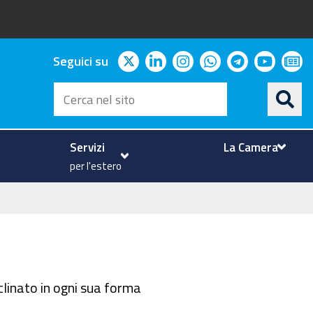
twitter
linkedin
instagram
whatsapp
telegram
youtu
ne
Seguici su
Cerca
nel
sito
Servizi
La Camera
per l'estero
linato in ogni sua forma