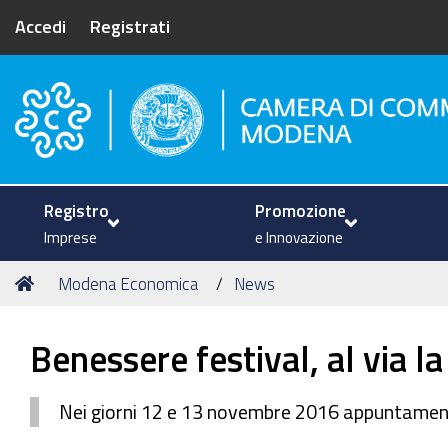
Accedi
Registrati
Camera di Commercio di Mode
Registro
Promozione
Imprese
e Innovazione
Tu
Home
Modena Economica
News
sei
qui:
Benessere festival, al via la
Nei giorni 12 e 13 novembre 2016 appuntament