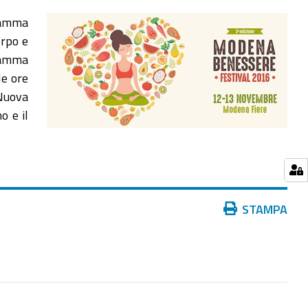
gramma
orpo e
gramma
le ore
 Nuova
o e il
Azioni
STAMPA
sul
documento