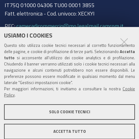
IT75Q 01000 04306 TU00 0001 3855
Fatt. elettronica - Cod. univoco: XECKYI
PEC:
cameradicommercio@mo.legalmail.camcom.it
USIAMO I COOKIES
Trasparenza
Questo sito utilizza cookie tecnici necessari al corretto funzionamento
Amministrazione trasparente
delle pagine, e cookie di profilazione di terze parti. Selezionando
Accetta
tutto
si acconsente all’utilizzo dei cookie analytics e di profilazione.
Albo Camerale
Chiudendo il banner verranno utilizzati solo i cookie tecnici necessari alla
navigazione e alcuni contenuti potrebbero non essere disponibili. Le
Pubblicità Legale
preferenze possono essere modificate in qualsiasi momento dal menu
laterale "Gestisci impostazioni cookie".
Area riservata Amministratori
Per maggiori informazioni, ti invitiamo a consultare la nostra
Cookie
Policy
.
Accesso riservato agli Amministratori dell'ente
SOLO COOKIE TECNICI
ACCETTA TUTTO
Informativa generale
Informative privacy