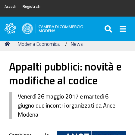
Accedi
Registrati
SEARC
Togg
Camera
di
Tu
Home
Modena Economica
News
Commercio
sei
di
qui:
Modena
Appalti pubblici: novità e
modifiche al codice
Venerdì 26 maggio 2017 e martedì 6
giugno due incontri organizzati da Ance
Modena