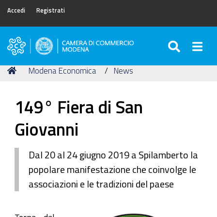
Accedi
Registrati
SEARC
Togg
Camera
di
Tu
Home
Modena Economica
News
Commercio
sei
di
qui:
Modena
149° Fiera di San
Giovanni
Dal 20 al 24 giugno 2019 a Spilamberto la
popolare manifestazione che coinvolge le
associazioni e le tradizioni del paese