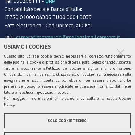
Tel. 059208111 -
URP
Contabilità speciale Banca d'Italia:
IT75Q 01000 04306 TU00 0001 3855
Fatt. elettronica - Cod. univoco: XECKYI
PEC:
cameradicommercio@mo.legalmail.camcom.it
USIAMO I COOKIES
Trasparenza
Questo sito utilizza cookie tecnici necessari al corretto funzionamento
Amministrazione trasparente
delle pagine, e cookie di profilazione di terze parti. Selezionando
Accetta
tutto
si acconsente all’utilizzo dei cookie analytics e di profilazione.
Albo Camerale
Chiudendo il banner verranno utilizzati solo i cookie tecnici necessari alla
navigazione e alcuni contenuti potrebbero non essere disponibili. Le
Pubblicità Legale
preferenze possono essere modificate in qualsiasi momento dal menu
laterale "Gestisci impostazioni cookie".
Area riservata Amministratori
Per maggiori informazioni, ti invitiamo a consultare la nostra
Cookie
Policy
.
Accesso riservato agli Amministratori dell'ente
SOLO COOKIE TECNICI