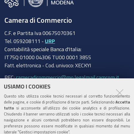
Camera di Commercio
C.F. e Partita Iva 00675070361
Tel. 059208111 -
URP
Contabilità speciale Banca d'Italia:
IT75Q 01000 04306 TU00 0001 3855
Fatt. elettronica - Cod. univoco: XECKYI
PEC:
cameradicommercio@mo.legalmail.camcom.it
USIAMO I COOKIES
Trasparenza
Questo sito utilizza cookie tecnici necessari al corretto funzionamento
Amministrazione trasparente
delle pagine, e cookie di profilazione di terze parti. Selezionando
Accetta
tutto
si acconsente all’utilizzo dei cookie analytics e di profilazione.
Albo Camerale
Chiudendo il banner verranno utilizzati solo i cookie tecnici necessari alla
navigazione e alcuni contenuti potrebbero non essere disponibili. Le
Pubblicità Legale
preferenze possono essere modificate in qualsiasi momento dal menu
laterale "Gestisci impostazioni cookie".