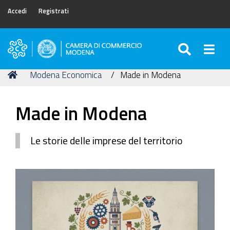
Accedi
Registrati
SEARC
Togg
Camera
di
Tu
Home
Modena Economica
Made in Modena
Commercio
sei
di
qui:
Modena
Made in Modena
Le storie delle imprese del territorio