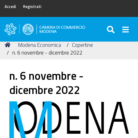
Accedi
Registrati
SEARC
Togg
Camera
di
Tu
Home
Modena Economica
Copertine
Commercio
sei
n. 6 novembre - dicembre 2022
di
qui:
Modena
n. 6 novembre -
dicembre 2022