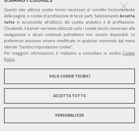
Trasparenza
Questo sito utilizza cookie tecnici necessari al corretto funzionamento
Amministrazione trasparente
delle pagine, e cookie di profilazione di terze parti. Selezionando
Accetta
tutto
si acconsente all’utilizzo dei cookie analytics e di profilazione.
Albo Camerale
Chiudendo il banner verranno utilizzati solo i cookie tecnici necessari alla
navigazione e alcuni contenuti potrebbero non essere disponibili. Le
Pubblicità Legale
preferenze possono essere modificate in qualsiasi momento dal menu
laterale "Gestisci impostazioni cookie".
Area riservata Amministratori
Per maggiori informazioni, ti invitiamo a consultare la nostra
Cookie
Policy
.
Accesso riservato agli Amministratori dell'ente
SOLO COOKIE TECNICI
ACCETTA TUTTO
Informativa generale
Informative privacy
Accessibilità
Note legali
PERSONALIZZA
Informativa estesa sui cookie
Social media policy