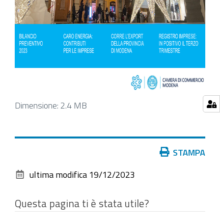
Clicca
Dimensione: 2.4 MB
per
vedere
l'immagine
Azioni
STAMPA
alle
sul
dimensioni
ultima modifica
19/12/2023
documento
originali…
Questa pagina ti è stata utile?