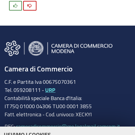
Si
No
Camera di Commercio
C.F. e Partita Iva 00675070361
Tel. 059208111 -
URP
Contabilità speciale Banca d'Italia:
IT75Q 01000 04306 TU00 0001 3855
Fatt. elettronica - Cod. univoco: XECKYI
PEC:
cameradicommercio@mo.legalmail.camcom.it
USIAMO I COOKIES