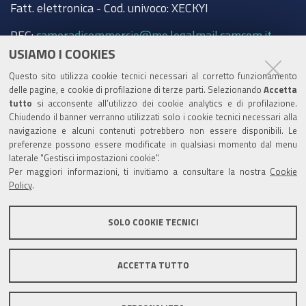
Fatt. elettronica - Cod. univoco: XECKYI
PEC:
cameradicommercio@mo.legalmail.camcom.it
USIAMO I COOKIES
Trasparenza
Questo sito utilizza cookie tecnici necessari al corretto funzionamento
Amministrazione trasparente
delle pagine, e cookie di profilazione di terze parti. Selezionando
Accetta
tutto
si acconsente all’utilizzo dei cookie analytics e di profilazione.
Albo Camerale
Chiudendo il banner verranno utilizzati solo i cookie tecnici necessari alla
navigazione e alcuni contenuti potrebbero non essere disponibili. Le
Pubblicità Legale
preferenze possono essere modificate in qualsiasi momento dal menu
laterale "Gestisci impostazioni cookie".
Area riservata Amministratori
Per maggiori informazioni, ti invitiamo a consultare la nostra
Cookie
Policy
.
Accesso riservato agli Amministratori dell'ente
SOLO COOKIE TECNICI
ACCETTA TUTTO
Informativa generale
Informative privacy
Accessibilità
Note legali