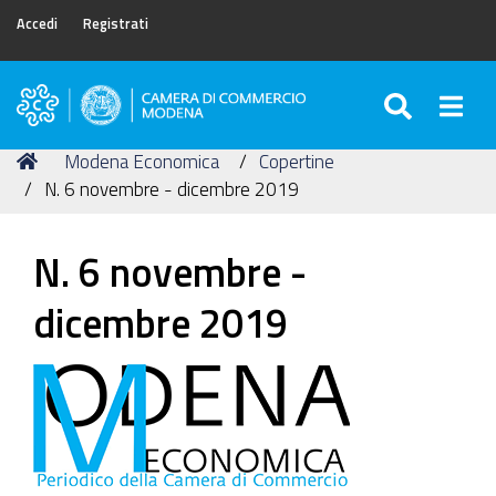
Accedi
Registrati
SEARC
Togg
Camera
di
Tu
Home
Modena Economica
Copertine
Commercio
sei
N. 6 novembre - dicembre 2019
di
qui:
Modena
N. 6 novembre -
dicembre 2019