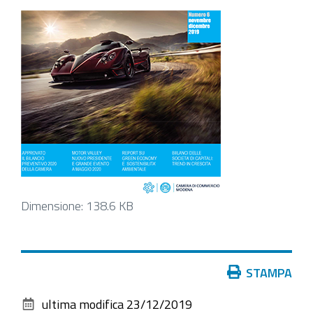
Clicca
Dimensione: 138.6 KB
per
vedere
l'immagine
Azioni
STAMPA
alle
sul
dimensioni
ultima modifica
23/12/2019
documento