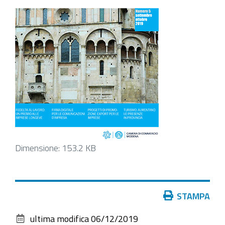
Clicca
Dimensione: 153.2 KB
per
vedere
l'immagine
Azioni
STAMPA
alle
sul
dimensioni
ultima modifica
06/12/2019
documento