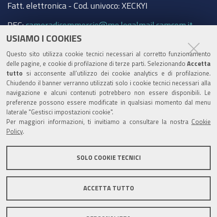
Fatt. elettronica - Cod. univoco: XECKYI
PEC:
cameradicommercio@mo.legalmail.camcom.it
USIAMO I COOKIES
Trasparenza
Questo sito utilizza cookie tecnici necessari al corretto funzionamento
Amministrazione trasparente
delle pagine, e cookie di profilazione di terze parti. Selezionando
Accetta
tutto
si acconsente all’utilizzo dei cookie analytics e di profilazione.
Albo Camerale
Chiudendo il banner verranno utilizzati solo i cookie tecnici necessari alla
navigazione e alcuni contenuti potrebbero non essere disponibili. Le
Pubblicità Legale
preferenze possono essere modificate in qualsiasi momento dal menu
laterale "Gestisci impostazioni cookie".
Area riservata Amministratori
Per maggiori informazioni, ti invitiamo a consultare la nostra
Cookie
Policy
.
Accesso riservato agli Amministratori dell'ente
SOLO COOKIE TECNICI
ACCETTA TUTTO
Informativa generale
Informative privacy
Accessibilità
Note legali