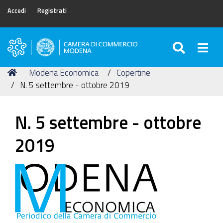
Accedi
Registrati
SEARC
Togg
Camera
di
Tu
Home
Modena Economica
Copertine
Commercio
sei
N. 5 settembre - ottobre 2019
di
qui:
Modena
N. 5 settembre - ottobre
2019