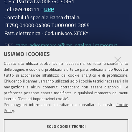
C.F. e Partita Iva 00675070361
Tel. 059208111 -
URP
Contabilità speciale Banca d'Italia:
IT75Q 01000 04306 TU00 0001 3855
Fatt. elettronica - Cod. univoco: XECKYI
PEC:
cameradicommercio@mo.legalmail.camcom.it
USIAMO I COOKIES
Trasparenza
Questo sito utilizza cookie tecnici necessari al corretto funzionamento
Amministrazione trasparente
delle pagine, e cookie di profilazione di terze parti. Selezionando
Accetta
tutto
si acconsente all’utilizzo dei cookie analytics e di profilazione.
Albo Camerale
Chiudendo il banner verranno utilizzati solo i cookie tecnici necessari alla
navigazione e alcuni contenuti potrebbero non essere disponibili. Le
Pubblicità Legale
preferenze possono essere modificate in qualsiasi momento dal menu
laterale "Gestisci impostazioni cookie".
Area riservata Amministratori
Per maggiori informazioni, ti invitiamo a consultare la nostra
Cookie
Policy
.
Accesso riservato agli Amministratori dell'ente
SOLO COOKIE TECNICI