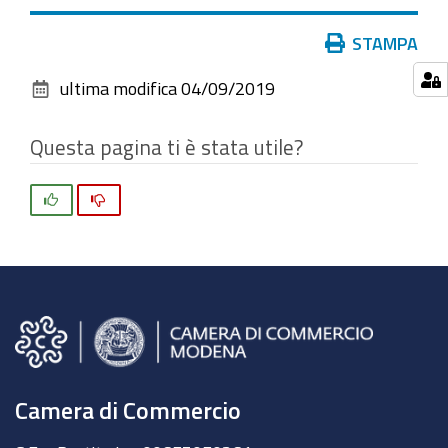
vedere
l'immagine
Azioni
STAMPA
alle
sul
dimensioni
ultima modifica
04/09/2019
documento
originali…
Questa pagina ti è stata utile?
Si
No
Camera di Commercio