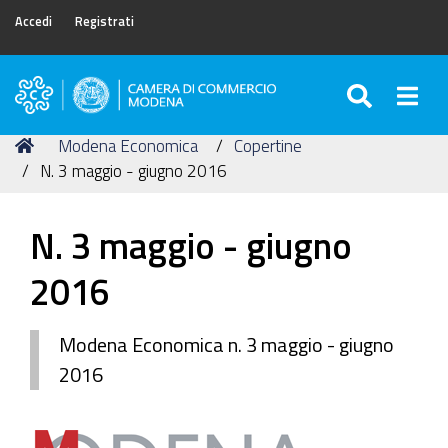
Accedi
Registrati
SEARC
Togg
Camera
di
Tu
Home
Modena Economica
Copertine
Commercio
sei
N. 3 maggio - giugno 2016
di
qui:
Modena
N. 3 maggio - giugno
2016
Modena Economica n. 3 maggio - giugno
2016