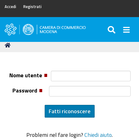
Accedi
Registrati
SEARC
Togg
Camera
di
Tu
Home
Commercio
sei
di
qui:
Modena
Nome utente
Password
Problemi nel fare login?
Chiedi aiuto
.