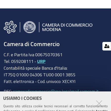
Camera di Commercio
C.F. e Partita Iva 00675070361
Tel. 059208111 -
URP
Contabilità speciale Banca d'Italia:
IT75Q 01000 04306 TU00 0001 3855
Fatt. elettronica - Cod. univoco: XECKYI
PEC:
cameradicommercio@mo.legalmail.camcom.it
USIAMO I COOKIES
Trasparenza
Questo sito utilizza cookie tecnici necessari al corretto funzionamento