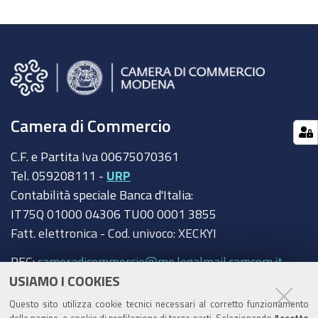
Camera di Commercio
C.F. e Partita Iva 00675070361
Tel. 059208111 -
URP
Contabilità speciale Banca d'Italia:
IT75Q 01000 04306 TU00 0001 3855
Fatt. elettronica - Cod. univoco: XECKYI
PEC:
cameradicommercio@mo.legalmail.camcom.it
USIAMO I COOKIES
Trasparenza
Questo sito utilizza cookie tecnici necessari al corretto funzionamento