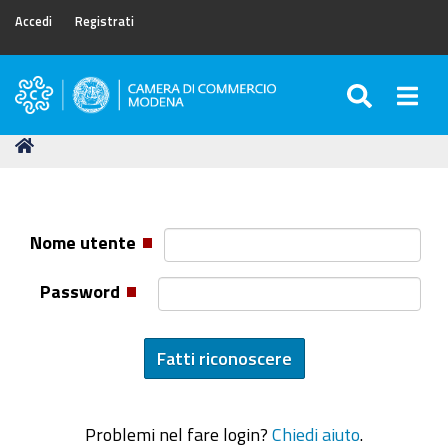
Accedi
Registrati
SEARC
Togg
Camera
di
Tu
Home
Commercio
sei
di
qui:
Modena
Nome utente
Password
Problemi nel fare login?
Chiedi aiuto
.