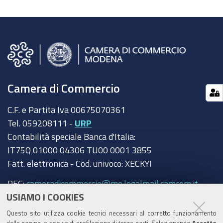
Camera di Commercio
C.F. e Partita Iva 00675070361
Tel. 059208111 -
URP
Contabilità speciale Banca d'Italia:
IT75Q 01000 04306 TU00 0001 3855
Fatt. elettronica - Cod. univoco: XECKYI
PEC:
cameradicommercio@mo.legalmail.camcom.it
USIAMO I COOKIES
Trasparenza
Questo sito utilizza cookie tecnici necessari al corretto funzionamento