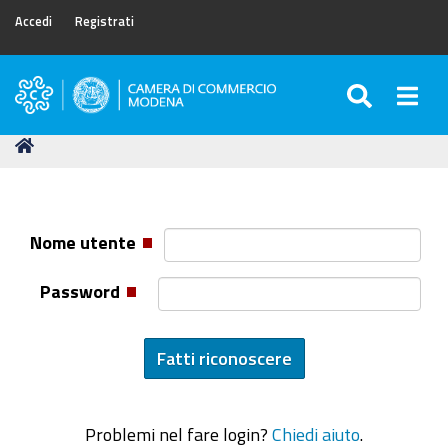
Accedi
Registrati
SEARC
Togg
Camera
di
Tu
Home
Commercio
sei
di
qui:
Modena
Nome utente
Password
Problemi nel fare login?
Chiedi aiuto
.