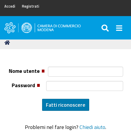
Accedi
Registrati
SEARC
Togg
Camera
di
Tu
Home
Commercio
sei
di
qui:
Modena
Nome utente
Password
Problemi nel fare login?
Chiedi aiuto
.