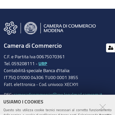
Camera di Commercio
C.F. e Partita Iva 00675070361
Tel. 059208111 -
URP
Contabilità speciale Banca d'Italia:
IT75Q 01000 04306 TU00 0001 3855
Fatt. elettronica - Cod. univoco: XECKYI
PEC:
cameradicommercio@mo.legalmail.camcom.it
USIAMO I COOKIES
Trasparenza
Questo sito utilizza cookie tecnici necessari al corretto funzionamento