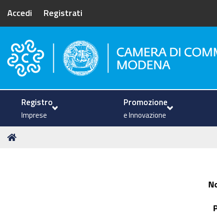
Accedi
Registrati
Camera di Commercio di Mode
Registro
Promozione
Imprese
e Innovazione
Tu
Home
sei
qui:
N