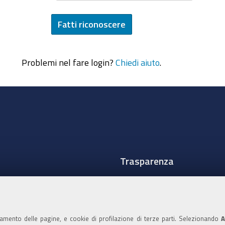
Problemi nel fare login?
Chiedi aiuto
.
Trasparenza
Amministrazione traspare
Albo Camerale
namento delle pagine, e cookie di profilazione di terze parti. Selezionando
A
Pubblicità Legale