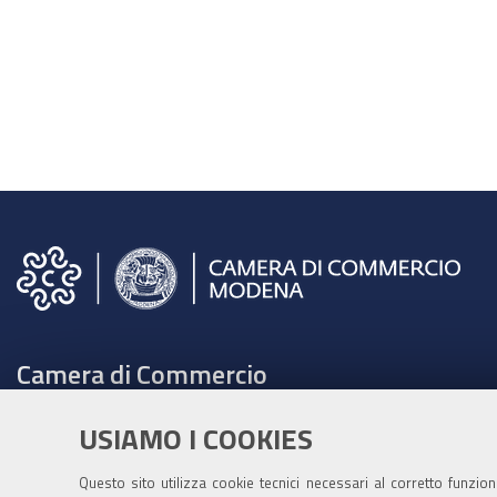
Camera di Commercio
C.F. e Partita Iva 00675070361
USIAMO I COOKIES
Tel. 059208111 -
URP
Contabilità speciale Banca d'Italia:
Questo sito utilizza cookie tecnici necessari al corretto funzio