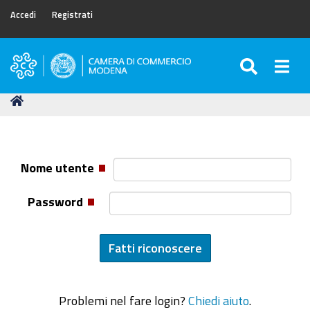
Accedi
Registrati
SEARC
Togg
Camera
di
Tu
Home
Commercio
sei
di
qui:
Modena
Nome utente
Password
Problemi nel fare login?
Chiedi aiuto
.