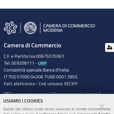
Camera di Commercio
C.F. e Partita Iva 00675070361
Tel. 059208111 -
URP
Contabilità speciale Banca d'Italia:
IT75Q 01000 04306 TU00 0001 3855
Fatt. elettronica - Cod. univoco: XECKYI
PEC:
cameradicommercio@mo.legalmail.camcom.it
USIAMO I COOKIES
Trasparenza
Questo sito utilizza cookie tecnici necessari al corretto funzionamento