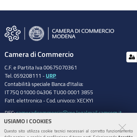
Camera di Commercio
C.F. e Partita Iva 00675070361
Tel. 059208111 -
URP
Contabilità speciale Banca d'Italia:
IT75Q 01000 04306 TU00 0001 3855
Fatt. elettronica - Cod. univoco: XECKYI
PEC:
cameradicommercio@mo.legalmail.camcom.it
USIAMO I COOKIES
Trasparenza
Questo sito utilizza cookie tecnici necessari al corretto funzionamento