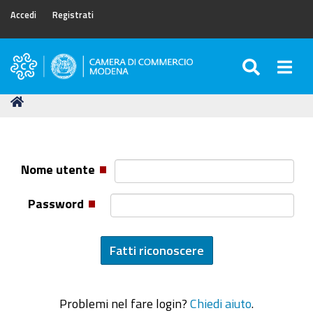
Accedi
Registrati
SEARC
Togg
Camera
di
Tu
Home
Commercio
sei
di
qui:
Modena
Nome utente
Password
Problemi nel fare login?
Chiedi aiuto
.