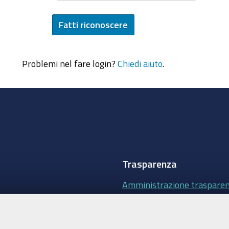
Problemi nel fare login?
Chiedi aiuto
.
Trasparenza
Amministrazione traspare
Albo Camerale
Pubblicità Legale