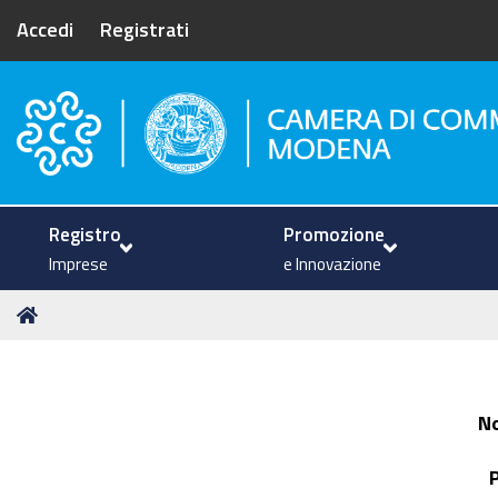
Accedi
Registrati
Camera di Commercio di Mode
Registro
Promozione
Imprese
e Innovazione
Tu
Home
sei
qui:
N