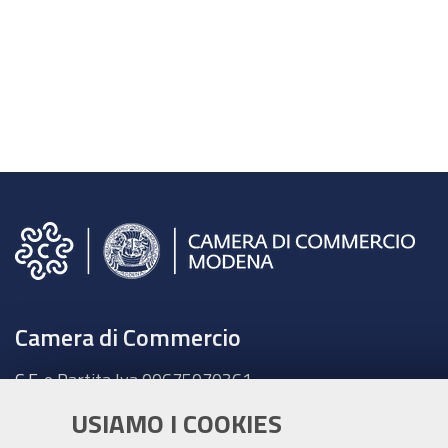
Camera di Commercio
C.F. e Partita Iva 00675070361
Tel. 059208111 -
URP
USIAMO I COOKIES
Contabilità speciale Banca d'Italia: