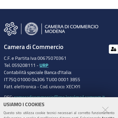
Camera di Commercio
C.F. e Partita Iva 00675070361
Tel. 059208111 -
URP
Contabilità speciale Banca d'Italia:
IT75Q 01000 04306 TU00 0001 3855
Fatt. elettronica - Cod. univoco: XECKYI
PEC:
cameradicommercio@mo.legalmail.camcom.it
USIAMO I COOKIES
Trasparenza
Questo sito utilizza cookie tecnici necessari al corretto funzionamento