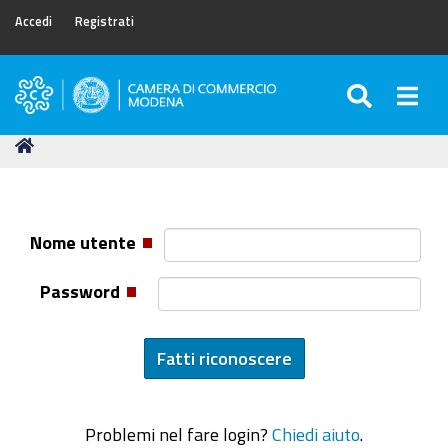
Accedi
Registrati
SEARC
Togg
Camera
di
Tu
Home
Commercio
sei
di
qui:
Modena
Nome utente
Password
Problemi nel fare login?
Chiedi aiuto
.