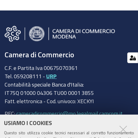
Camera di Commercio
C.F. e Partita Iva 00675070361
Tel. 059208111 -
URP
Contabilità speciale Banca d'Italia:
IT75Q 01000 04306 TU00 0001 3855
Fatt. elettronica - Cod. univoco: XECKYI
PEC:
cameradicommercio@mo.legalmail.camcom.it
USIAMO I COOKIES
Trasparenza
Questo sito utilizza cookie tecnici necessari al corretto funzionamento