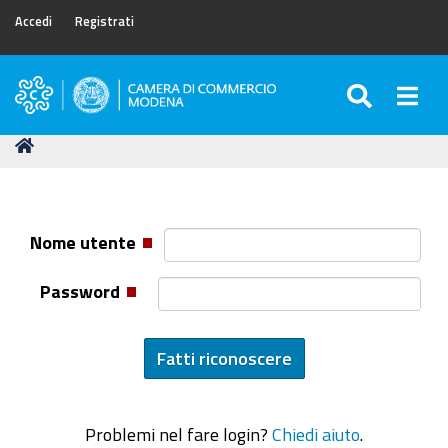
Accedi
Registrati
SEARC
Togg
Camera
di
Tu
Home
Commercio
sei
di
qui:
Modena
Nome utente
Password
Problemi nel fare login?
Chiedi aiuto
.