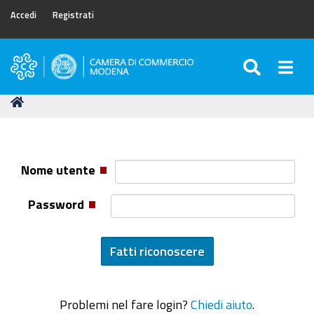
Accedi
Registrati
SEARC
Togg
Camera
di
Tu
Home
Commercio
sei
di
qui:
Modena
Nome utente
Password
Problemi nel fare login?
Chiedi aiuto
.