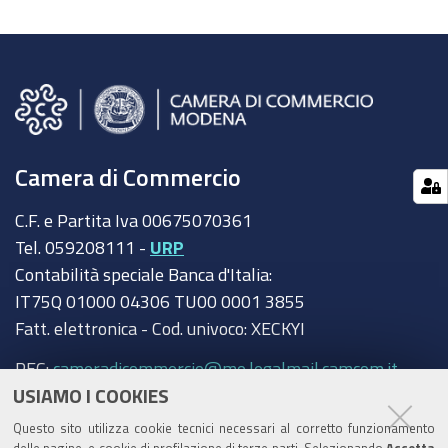
Camera di Commercio
C.F. e Partita Iva 00675070361
Tel. 059208111 -
URP
Contabilità speciale Banca d'Italia:
IT75Q 01000 04306 TU00 0001 3855
Fatt. elettronica - Cod. univoco: XECKYI
PEC:
cameradicommercio@mo.legalmail.camcom.it
USIAMO I COOKIES
Trasparenza
Questo sito utilizza cookie tecnici necessari al corretto funzionamento