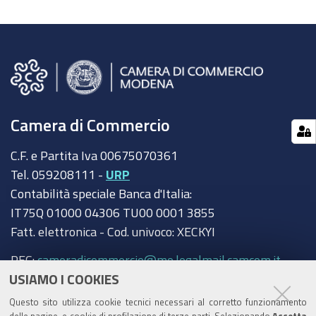
Camera di Commercio
C.F. e Partita Iva 00675070361
Tel. 059208111 -
URP
Contabilità speciale Banca d'Italia:
IT75Q 01000 04306 TU00 0001 3855
Fatt. elettronica - Cod. univoco: XECKYI
PEC:
cameradicommercio@mo.legalmail.camcom.it
USIAMO I COOKIES
Trasparenza
Questo sito utilizza cookie tecnici necessari al corretto funzionamento