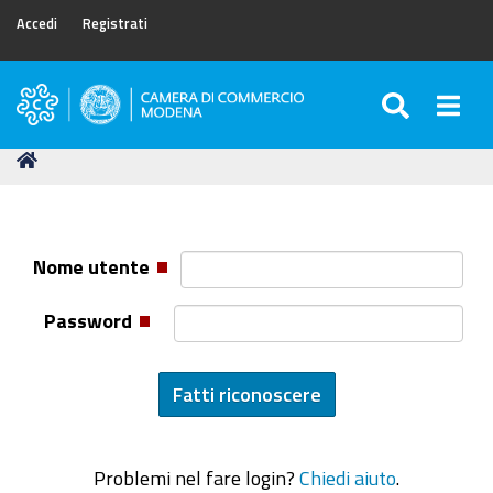
Accedi
Registrati
SEARC
Togg
Camera
di
Tu
Home
Commercio
sei
di
qui:
Modena
Nome utente
Password
Problemi nel fare login?
Chiedi aiuto
.