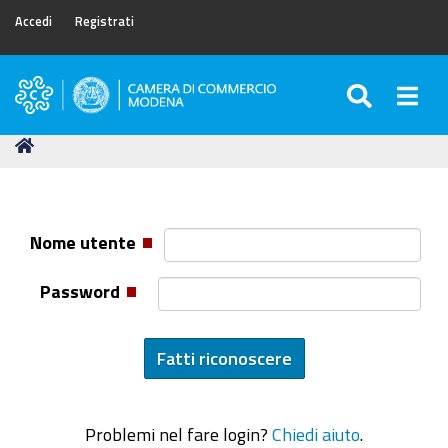
Accedi
Registrati
SEARC
Togg
Camera
di
Tu
Home
Commercio
sei
di
qui:
Modena
Nome utente
Password
Problemi nel fare login?
Chiedi aiuto
.