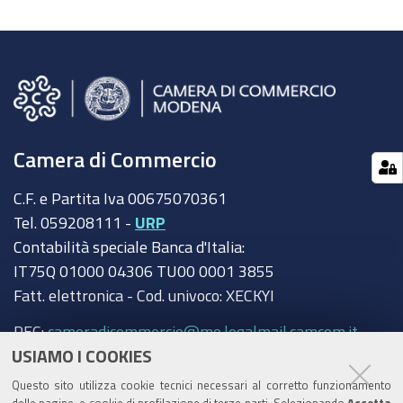
Camera di Commercio
C.F. e Partita Iva 00675070361
Tel. 059208111 -
URP
Contabilità speciale Banca d'Italia:
IT75Q 01000 04306 TU00 0001 3855
Fatt. elettronica - Cod. univoco: XECKYI
PEC:
cameradicommercio@mo.legalmail.camcom.it
USIAMO I COOKIES
Trasparenza
Questo sito utilizza cookie tecnici necessari al corretto funzionamento