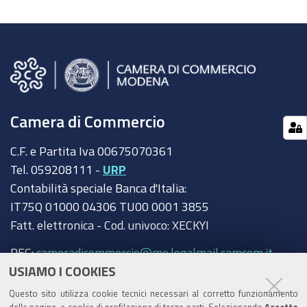
Camera di Commercio
C.F. e Partita Iva 00675070361
Tel. 059208111 -
URP
Contabilità speciale Banca d'Italia:
IT75Q 01000 04306 TU00 0001 3855
Fatt. elettronica - Cod. univoco: XECKYI
PEC:
cameradicommercio@mo.legalmail.camcom.it
USIAMO I COOKIES
Trasparenza
Questo sito utilizza cookie tecnici necessari al corretto funzionamento