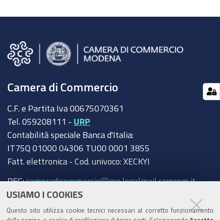
Camera di Commercio
C.F. e Partita Iva 00675070361
Tel. 059208111 -
URP
Contabilità speciale Banca d'Italia:
IT75Q 01000 04306 TU00 0001 3855
Fatt. elettronica - Cod. univoco: XECKYI
PEC:
cameradicommercio@mo.legalmail.camcom.it
USIAMO I COOKIES
Trasparenza
Questo sito utilizza cookie tecnici necessari al corretto funzionamento