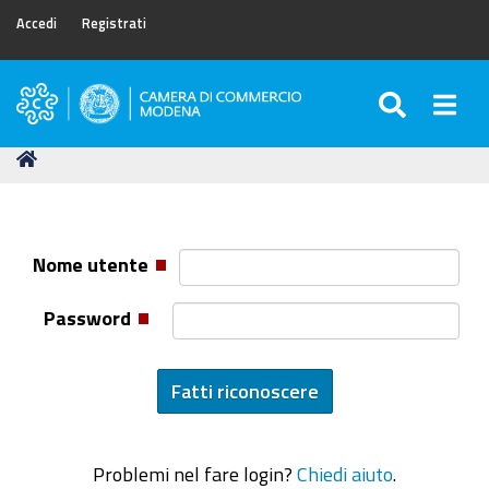
Accedi
Registrati
SEARC
Togg
Camera
di
Tu
Home
Commercio
sei
di
qui:
Modena
Nome utente
Password
Problemi nel fare login?
Chiedi aiuto
.