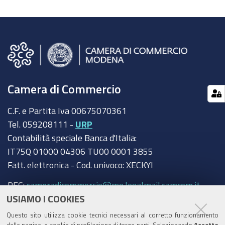
Camera di Commercio
C.F. e Partita Iva 00675070361
Tel. 059208111 -
URP
Contabilità speciale Banca d'Italia:
IT75Q 01000 04306 TU00 0001 3855
Fatt. elettronica - Cod. univoco: XECKYI
PEC:
cameradicommercio@mo.legalmail.camcom.it
USIAMO I COOKIES
Trasparenza
Questo sito utilizza cookie tecnici necessari al corretto funzionamento