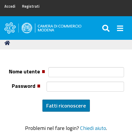
Accedi
Registrati
SEARC
Togg
Camera
di
Tu
Home
Commercio
sei
di
qui:
Modena
Nome utente
Password
Problemi nel fare login?
Chiedi aiuto
.