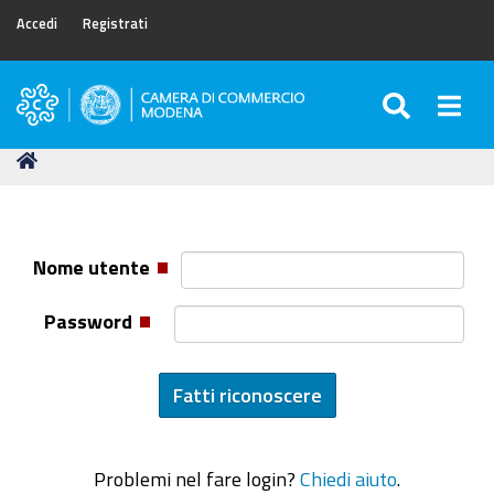
Accedi
Registrati
SEARC
Togg
Camera
di
Tu
Home
Commercio
sei
di
qui:
Modena
Nome utente
Password
Problemi nel fare login?
Chiedi aiuto
.