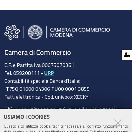
Camera di Commercio
C.F. e Partita Iva 00675070361
Tel. 059208111 -
URP
Contabilità speciale Banca d'Italia:
IT75Q 01000 04306 TU00 0001 3855
Fatt. elettronica - Cod. univoco: XECKYI
PEC:
cameradicommercio@mo.legalmail.camcom.it
USIAMO I COOKIES
Trasparenza
Questo sito utilizza cookie tecnici necessari al corretto funzionamento