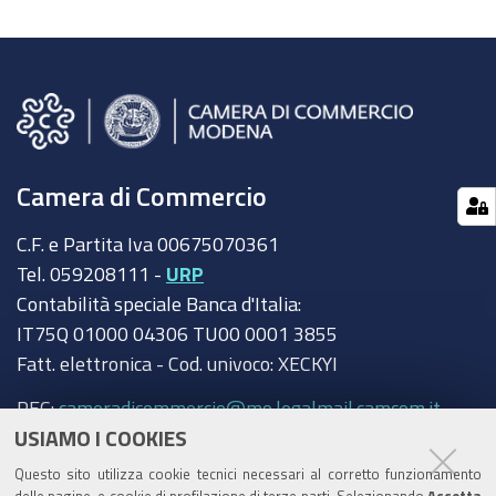
Camera di Commercio
C.F. e Partita Iva 00675070361
Tel. 059208111 -
URP
Contabilità speciale Banca d'Italia:
IT75Q 01000 04306 TU00 0001 3855
Fatt. elettronica - Cod. univoco: XECKYI
PEC:
cameradicommercio@mo.legalmail.camcom.it
USIAMO I COOKIES
Trasparenza
Questo sito utilizza cookie tecnici necessari al corretto funzionamento