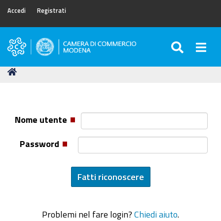
Accedi
Registrati
SEARC
Togg
Camera
di
Tu
Home
Commercio
sei
di
qui:
Modena
Nome utente
Password
Problemi nel fare login?
Chiedi aiuto
.